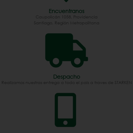
✔ Variedad de tamaños 
disponibles

Encuentranos
✔ Reutilizables y resistentes

Caupolicán 1058, Providencia
¡Añade un toque rústico y 
Santiago, Región Metropolitana
sostenible a tus proyectos 
con nuestros sacos de 
yute!
Despacho
Realizamos nuestras entrega a todo el pais a traves de STARKEN